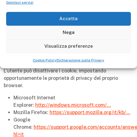
Gestisci servizi
in forma aggregata. Se si preferisce restringere,
bloccare o cancellare i cookie di questo sito, è possibile
Accetta
farlo modificando la configurazione del proprio browser
su computer e dispositivi mobile.
Nega
Scegliendo di disabilitare i cookie non sarà però più
Visualizza preferenze
possibile sfruttare tutte le funzionalità del sito.
Disattivazione dei cookie
Cookie Policy
Dichiarazione sulla Privacy
L’utente può disattivare i cookie, impostando
opportunamente le proprietà di privacy del proprio
browser.
Microsoft Internet
Explorer:
http://windows.microsoft.com/…
Mozilla Firefox:
https://support.mozilla.org/it/kb/…
Google
Chrome:
https://support.google.com/accounts/answ
hl=it