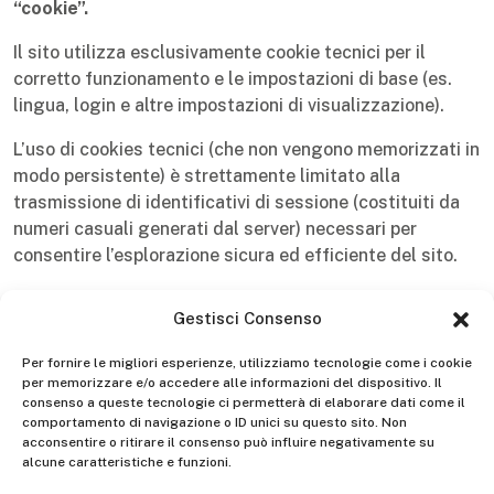
“cookie”.
Il sito utilizza esclusivamente cookie tecnici per il
corretto funzionamento e le impostazioni di base (es.
lingua, login e altre impostazioni di visualizzazione).
L’uso di cookies tecnici (che non vengono memorizzati in
modo persistente) è strettamente limitato alla
trasmissione di identificativi di sessione (costituiti da
numeri casuali generati dal server) necessari per
consentire l’esplorazione sicura ed efficiente del sito.
Nessun dato personale degli utenti viene acquisito
Gestisci Consenso
dal sito senza il vostro consenso.
Non viene fatto uso
di cookies per la trasmissione di informazioni di
Per fornire le migliori esperienze, utilizziamo tecnologie come i cookie
carattere personale (per profilazione).
per memorizzare e/o accedere alle informazioni del dispositivo. Il
consenso a queste tecnologie ci permetterà di elaborare dati come il
Cookie di terze parti
comportamento di navigazione o ID unici su questo sito. Non
acconsentire o ritirare il consenso può influire negativamente su
Il sito che sta navigando utilizza strumenti di analisi
alcune caratteristiche e funzioni.
forniti da Google Analytics per tracciare dati statistici