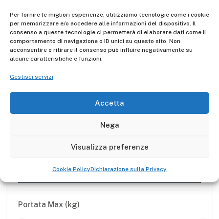
CARRELLI PROFESSIONALI
Per fornire le migliori esperienze, utilizziamo tecnologie come i cookie
per memorizzare e/o accedere alle informazioni del dispositivo. Il
Per il tuo lavoro
consenso a queste tecnologie ci permetterà di elaborare dati come il
Costruttore
comportamento di navigazione o ID unici su questo sito. Non
acconsentire o ritirare il consenso può influire negativamente su
Giardiniere
alcune caratteristiche e funzioni.
Magazzino
Gestisci servizi
Accetta
Pioli
Nega
Visualizza preferenze
Gradini
Cookie Policy
Dichiarazione sulla Privacy
Portata Max (kg)