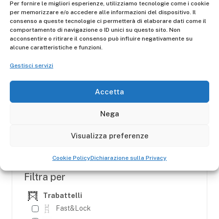
Per fornire le migliori esperienze, utilizziamo tecnologie come i cookie
per memorizzare e/o accedere alle informazioni del dispositivo. Il
consenso a queste tecnologie ci permetterà di elaborare dati come il
comportamento di navigazione o ID unici su questo sito. Non
acconsentire o ritirare il consenso può influire negativamente su
Trabattello Easy 100
alcune caratteristiche e funzioni.
Trabattello Easy 100 in alluminio FA100EY
Gestisci servizi
Certificazione: D.Lgs. 81/08 Portata: 150 kg
Accetta
D.Lgs. 81/08, D.Lgs. 81/08 NF E85-200
Nega
Scopri
Visualizza preferenze
Cookie Policy
Dichiarazione sulla Privacy
Filtra per
Trabattelli
Fast&Lock